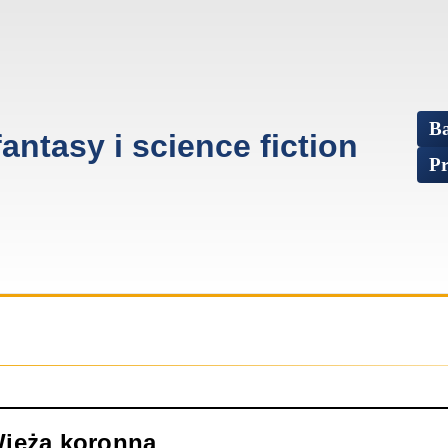
Ba
fantasy i science fiction
Pr
Wieża koronna