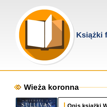
Przejdź do treści
Książki 
Wieża koronna
Opis książki 