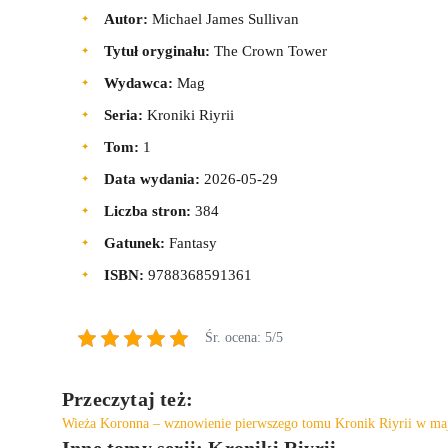
Autor:
Michael James Sullivan
Tytuł oryginału:
The Crown Tower
Wydawca:
Mag
Seria:
Kroniki Riyrii
Tom:
1
Data wydania:
2026-05-29
Liczba stron:
384
Gatunek:
Fantasy
ISBN:
9788368591361
Śr. ocena: 5/5
Przeczytaj też:
Wieża Koronna – wznowienie pierwszego tomu Kronik Riyrii w ma
Inne tomy serii: Kroniki Riyrii