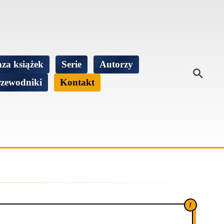
za książek
Serie
Autorzy
zewodniki
Kontakt
!