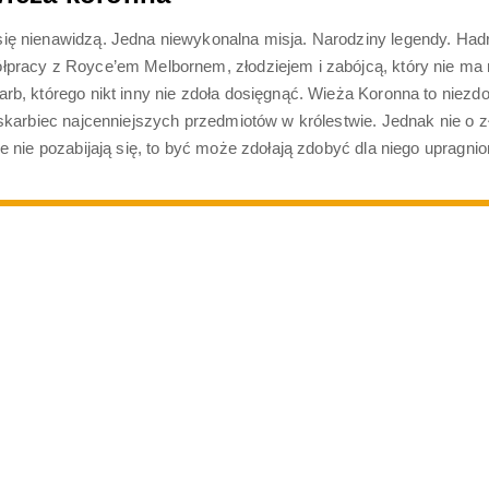
ę nienawidzą. Jedna niewykonalna misja. Narodziny legendy. Hadri
pracy z Royce’em Melbornem, złodziejem i zabójcą, który nie ma n
b, którego nikt inny nie zdoła dosięgnąć. Wieża Koronna to niezdo
karbiec najcenniejszych przedmiotów w królestwie. Jednak nie o złot
e nie pozabijają się, to być może zdołają zdobyć dla niego upragnio