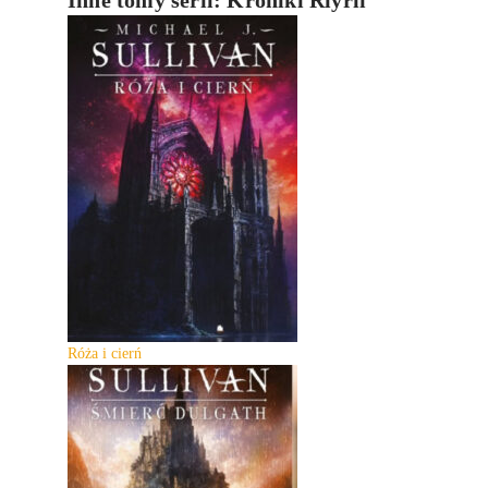
Róża i cierń