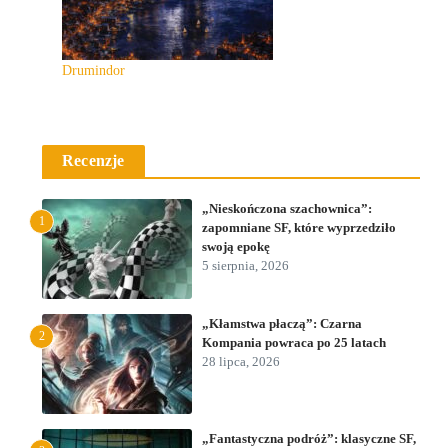
Drumindor
Recenzje
„Nieskończona szachownica”:
1
zapomniane SF, które wyprzedziło
swoją epokę
5 sierpnia, 2026
„Kłamstwa płaczą”: Czarna
2
Kompania powraca po 25 latach
28 lipca, 2026
„Fantastyczna podróż”: klasyczne SF,