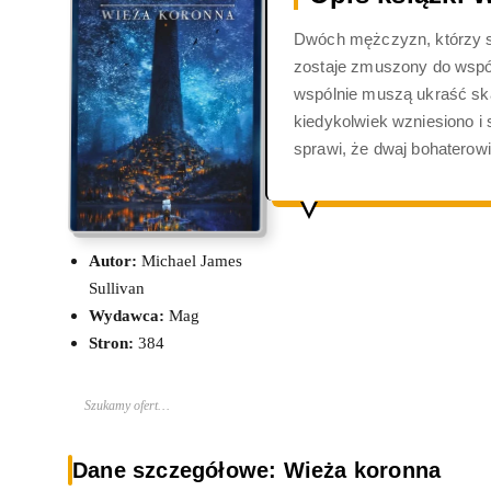
Dwóch mężczyzn, którzy si
zostaje zmuszony do współ
wspólnie muszą ukraść skar
kiedykolwiek wzniesiono i s
sprawi, że dwaj bohaterowi
Autor:
Michael James
Sullivan
Wydawca:
Mag
Stron:
384
Szukamy ofert…
Dane szczegółowe: Wieża koronna