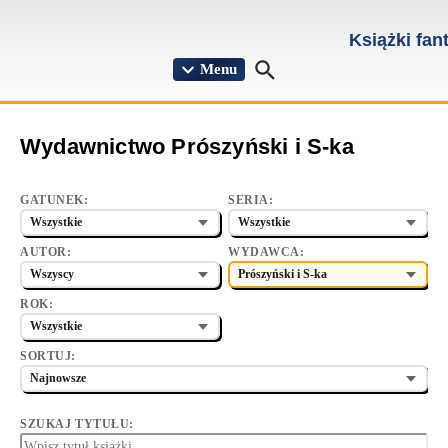
Przejdź do treści
Książki fan
Menu
Wydawnictwo Prószyński i S-ka
GATUNEK:
SERIA:
AUTOR:
WYDAWCA:
ROK:
SORTUJ:
SZUKAJ TYTUŁU: